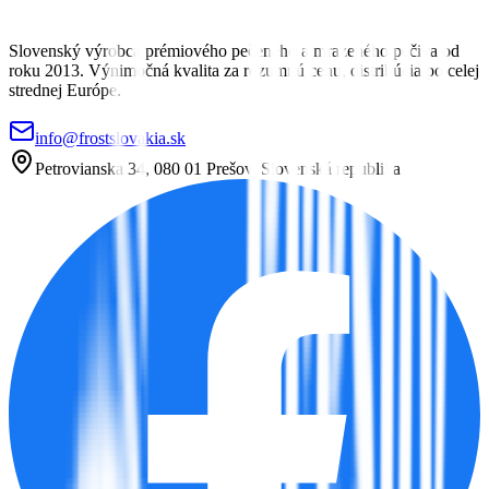
Slovenský výrobca prémiového pečeného a mrazeného pečiva od
roku 2013. Výnimočná kvalita za rozumnú cenu, distribúcia po celej
strednej Európe.
info@frostslovakia.sk
Petrovianska 34, 080 01 Prešov, Slovenská republika